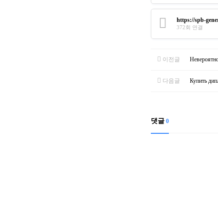
https://spb-gen
372회 연결
이전글
Невероятно
다음글
Купить дип
댓글
0